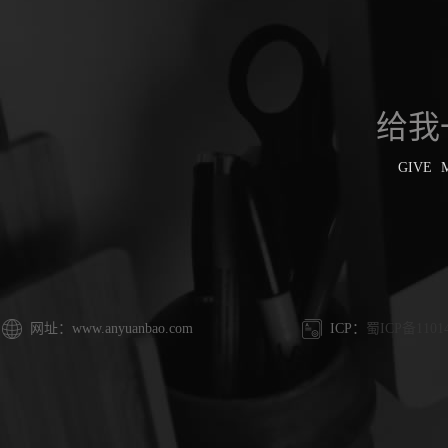
给我
GIVE 
网址：www.anyuanbao.com
ICP：
蜀ICP备1101