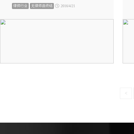
决，在新中国历史上第一次实现了律师法律服务
律师行业
无律师县终结
2016/4/21
在县域层面的全覆盖。
<