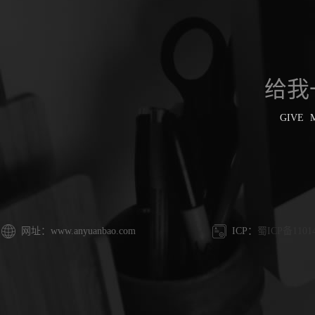
给我
GIVE 
网址：www.anyuanbao.com
ICP：
蜀ICP备1101